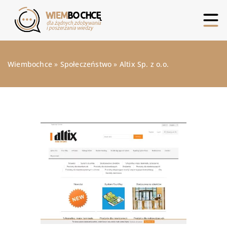
Wiembochce
»
Społeczeństwo
»
Altix Sp. z o.o.