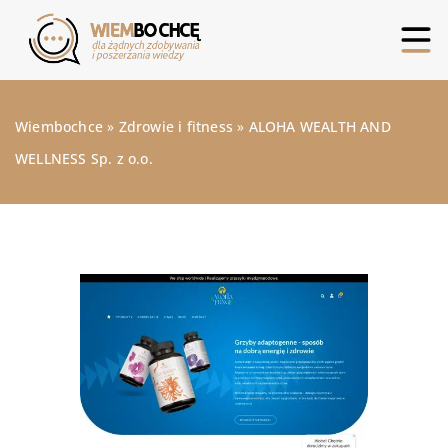
Wiembochce
»
Zdrowie i fitness
»
ALOHA WEALTH AND
WELLNESS Sp. z o.o.