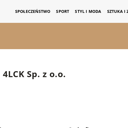
SPOŁECZEŃSTWO
SPORT
STYL I MODA
SZTUKA I
4LCK Sp. z o.o.