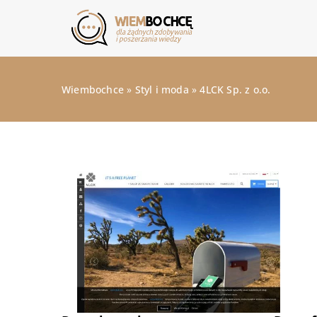
Wiembochce
»
Styl i moda
»
4LCK Sp. z o.o.