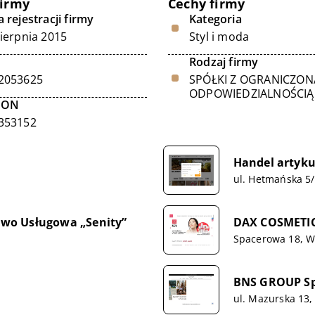
firmy
Cechy firmy
 rejestracji firmy
Kategoria
sierpnia 2015
Styl i moda
Rodzaj firmy
2053625
SPÓŁKI Z OGRANICZON
ODPOWIEDZIALNOŚCIĄ
GON
353152
Handel artyk
ul. Hetmańska 5/
wo Usługowa „Senity”
DAX COSMETICS
Spacerowa 18, 
BNS GROUP Sp.
ul. Mazurska 13