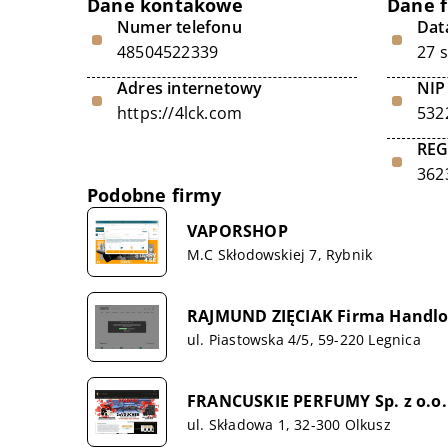
Dane kontakowe
Dane 
Numer telefonu
Data
48504522339
27 
Adres internetowy
NIP
https://4lck.com
532
RE
362
Podobne firmy
VAPORSHOP
M.C Skłodowskiej 7, Rybnik
RAJMUND ZIĘCIAK Firma Handlo
ul. Piastowska 4/5, 59-220 Legnica
FRANCUSKIE PERFUMY Sp. z o.o.
ul. Składowa 1, 32-300 Olkusz