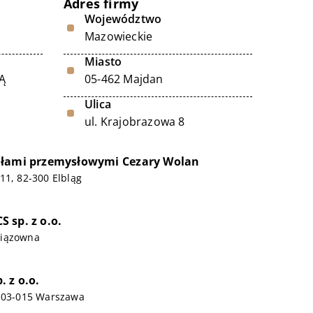
Adres firmy
Województwo
Mazowieckie
Miasto
Ą
05-462 Majdan
Ulica
ul. Krajobrazowa 8
ułami przemysłowymi Cezary Wolan
11, 82-300 Elbląg
 sp. z o.o.
Wiązowna
 z o.o.
, 03-015 Warszawa